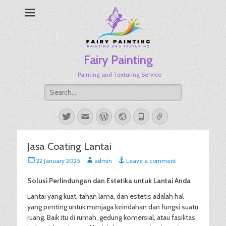
Fairy Painting
Painting and Texturing Service
Search
for:
Twitter
Email
WordPress
Website
Phone
Link
Jasa Coating Lantai
Posted
Author
22 January 2025
admin
Leave a comment
on
Solusi Perlindungan dan Estetika untuk Lantai Anda
Lantai yang kuat, tahan lama, dan estetis adalah hal
yang penting untuk menjaga keindahan dan fungsi suatu
ruang. Baik itu di rumah, gedung komersial, atau fasilitas