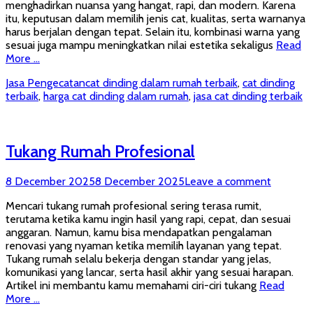
menghadirkan nuansa yang hangat, rapi, dan modern. Karena
itu, keputusan dalam memilih jenis cat, kualitas, serta warnanya
harus berjalan dengan tepat. Selain itu, kombinasi warna yang
sesuai juga mampu meningkatkan nilai estetika sekaligus
Read
More …
Categories
Tags
Jasa Pengecatan
cat dinding dalam rumah terbaik
,
cat dinding
terbaik
,
harga cat dinding dalam rumah
,
jasa cat dinding terbaik
Tukang Rumah Profesional
Posted
8 December 2025
8 December 2025
Leave a comment
on
Mencari tukang rumah profesional sering terasa rumit,
terutama ketika kamu ingin hasil yang rapi, cepat, dan sesuai
anggaran. Namun, kamu bisa mendapatkan pengalaman
renovasi yang nyaman ketika memilih layanan yang tepat.
Tukang rumah selalu bekerja dengan standar yang jelas,
komunikasi yang lancar, serta hasil akhir yang sesuai harapan.
Artikel ini membantu kamu memahami ciri-ciri tukang
Read
More …