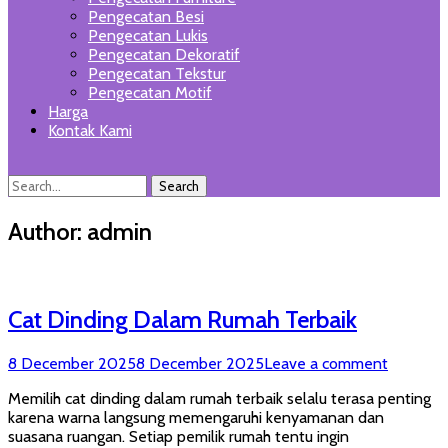
Pengecatan Besi
Pengecatan Lukis
Pengecatan Dekoratif
Pengecatan Tekstur
Pengecatan Motif
Harga
Kontak Kami
Search
Search
for:
Author:
admin
Cat Dinding Dalam Rumah Terbaik
Posted
8 December 2025
8 December 2025
Leave a comment
on
Memilih cat dinding dalam rumah terbaik selalu terasa penting
karena warna langsung memengaruhi kenyamanan dan
suasana ruangan. Setiap pemilik rumah tentu ingin