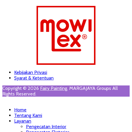
Footer
Skip
Kebijakan Privasi
to
Syarat & Ketentuan
Menu
content
Copyright © 2026
Fairy Painting
. MARGAJAYA Groups All
Rights Reserved.
Scroll
Up
Home
Tentang Kami
Layanan
Pengecatan Interior