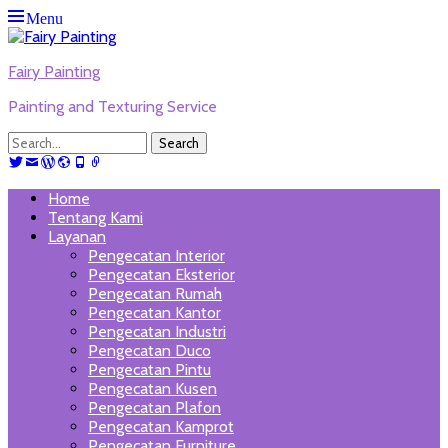
Menu
Fairy Painting
Painting and Texturing Service
Search
for:
Twitter
Email
WordPress
Website
Phone
Link
Primary
Skip
Home
to
Tentang Kami
Menu
content
Layanan
Pengecatan Interior
Pengecatan Eksterior
Pengecatan Rumah
Pengecatan Kantor
Pengecatan Industri
Pengecatan Duco
Pengecatan Pintu
Pengecatan Kusen
Pengecatan Plafon
Pengecatan Kamprot
Pengecatan Furniture