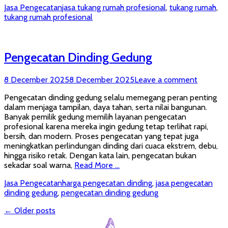
Categories
Tags
Jasa Pengecatan
jasa tukang rumah profesional
,
tukang rumah
,
tukang rumah profesional
Pengecatan Dinding Gedung
Posted
8 December 2025
8 December 2025
Leave a comment
on
Pengecatan dinding gedung selalu memegang peran penting
dalam menjaga tampilan, daya tahan, serta nilai bangunan.
Banyak pemilik gedung memilih layanan pengecatan
profesional karena mereka ingin gedung tetap terlihat rapi,
bersih, dan modern. Proses pengecatan yang tepat juga
meningkatkan perlindungan dinding dari cuaca ekstrem, debu,
hingga risiko retak. Dengan kata lain, pengecatan bukan
sekadar soal warna,
Read More …
Categories
Tags
Jasa Pengecatan
harga pengecatan dinding
,
jasa pengecatan
dinding gedung
,
pengecatan dinding gedung
Post
←
Older posts
navigation