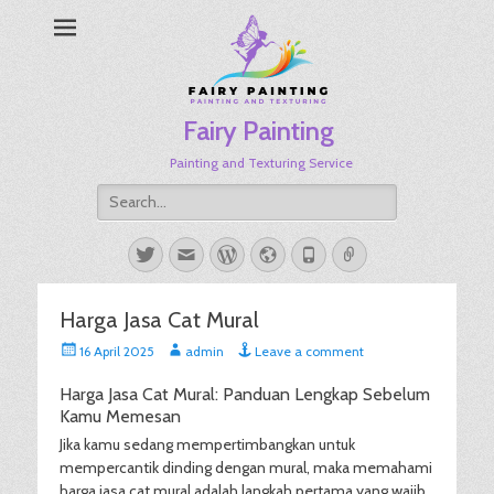
Fairy Painting
Painting and Texturing Service
Search
for:
Twitter
Email
WordPress
Website
Phone
Link
Harga Jasa Cat Mural
Posted
Author
16 April 2025
admin
Leave a comment
on
Harga Jasa Cat Mural: Panduan Lengkap Sebelum
Kamu Memesan
Jika kamu sedang mempertimbangkan untuk
mempercantik dinding dengan mural, maka memahami
harga jasa cat mural adalah langkah pertama yang wajib