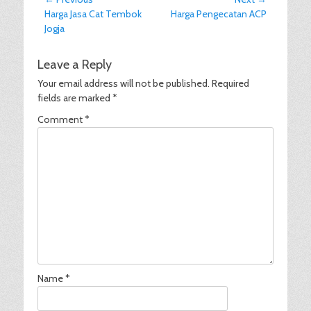
Post
Previous
Next
Harga Jasa Cat Tembok
Harga Pengecatan ACP
navigation
post:
post:
Jogja
Leave a Reply
Your email address will not be published.
Required
fields are marked
*
Comment
*
Name
*