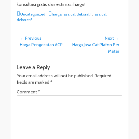
konsultasi gratis dan estimasi harga!
Categories
Tags
Uncategorized
harga jasa cat dekoratif
,
jasa cat
dekoratif
Post
← Previous
Next →
Previous
Next
Harga Pengecatan ACP
Harga Jasa Cat Plafon Per
navigation
post:
post:
Meter
Leave a Reply
Your email address will not be published.
Required
fields are marked
*
Comment
*