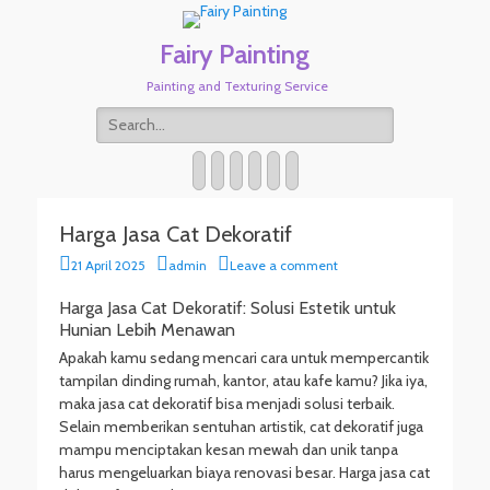
Fairy Painting
Painting and Texturing Service
Search
for:
Twitter
Email
WordPress
Website
Phone
Link
Harga Jasa Cat Dekoratif
Posted
Author
21 April 2025
admin
Leave a comment
on
Harga Jasa Cat Dekoratif: Solusi Estetik untuk
Hunian Lebih Menawan
Apakah kamu sedang mencari cara untuk mempercantik
tampilan dinding rumah, kantor, atau kafe kamu? Jika iya,
maka jasa cat dekoratif bisa menjadi solusi terbaik.
Selain memberikan sentuhan artistik, cat dekoratif juga
mampu menciptakan kesan mewah dan unik tanpa
harus mengeluarkan biaya renovasi besar. Harga jasa cat