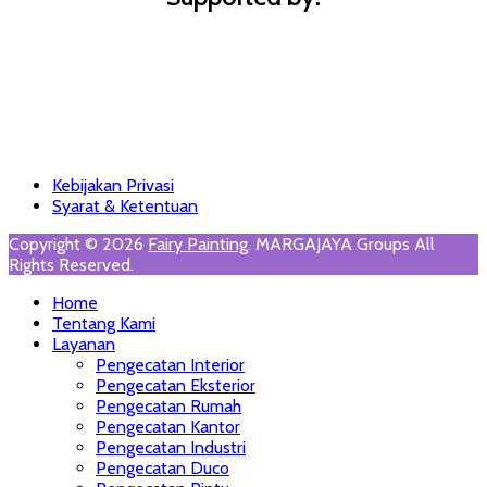
Footer
Skip
Kebijakan Privasi
to
Syarat & Ketentuan
Menu
content
Copyright © 2026
Fairy Painting
. MARGAJAYA Groups All
Rights Reserved.
Scroll
Home
Up
Tentang Kami
Layanan
Pengecatan Interior
Pengecatan Eksterior
Pengecatan Rumah
Pengecatan Kantor
Pengecatan Industri
Pengecatan Duco