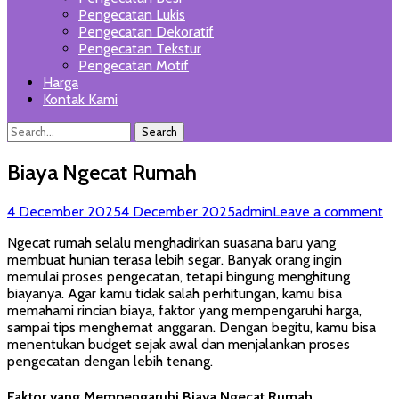
Pengecatan Lukis
Pengecatan Dekoratif
Pengecatan Tekstur
Pengecatan Motif
Harga
Kontak Kami
Search
Search
for:
Biaya Ngecat Rumah
Posted
Author
4 December 2025
4 December 2025
admin
Leave a comment
on
Ngecat rumah selalu menghadirkan suasana baru yang
membuat hunian terasa lebih segar. Banyak orang ingin
memulai proses pengecatan, tetapi bingung menghitung
biayanya. Agar kamu tidak salah perhitungan, kamu bisa
memahami rincian biaya, faktor yang mempengaruhi harga,
sampai tips menghemat anggaran. Dengan begitu, kamu bisa
menentukan budget sejak awal dan menjalankan proses
pengecatan dengan lebih tenang.
Faktor yang Mempengaruhi Biaya Ngecat Rumah