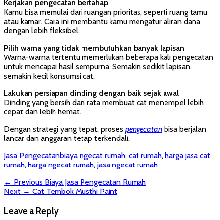
Kerjakan pengecatan bertahap
Kamu bisa memulai dari ruangan prioritas, seperti ruang tamu
atau kamar. Cara ini membantu kamu mengatur aliran dana
dengan lebih fleksibel.
Pilih warna yang tidak membutuhkan banyak lapisan
Warna-warna tertentu memerlukan beberapa kali pengecatan
untuk mencapai hasil sempurna. Semakin sedikit lapisan,
semakin kecil konsumsi cat.
Lakukan persiapan dinding dengan baik sejak awal
Dinding yang bersih dan rata membuat cat menempel lebih
cepat dan lebih hemat.
Dengan strategi yang tepat, proses
pengecatan
bisa berjalan
lancar dan anggaran tetap terkendali.
Categories
Tags
Jasa Pengecatan
biaya ngecat rumah
,
cat rumah
,
harga jasa cat
rumah
,
harga ngecat rumah
,
jasa ngecat rumah
Post
Previous
← Previous
Biaya Jasa Pengecatan Rumah
Next
post:
Next →
Cat Tembok Musthi Paint
navigation
post:
Leave a Reply