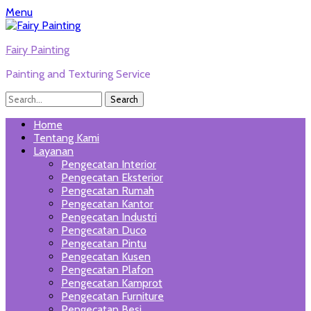
Menu
Fairy Painting
Painting and Texturing Service
Search
for:
Twitter
Email
WordPress
Website
Phone
Link
Primary
Skip
Home
to
Tentang Kami
Menu
content
Layanan
Pengecatan Interior
Pengecatan Eksterior
Pengecatan Rumah
Pengecatan Kantor
Pengecatan Industri
Pengecatan Duco
Pengecatan Pintu
Pengecatan Kusen
Pengecatan Plafon
Pengecatan Kamprot
Pengecatan Furniture
Pengecatan Besi