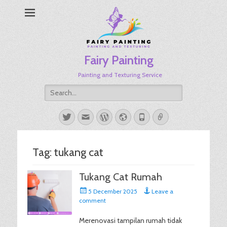
Fairy Painting
Painting and Texturing Service
Search
for:
Twitter
Email
WordPress
Website
Phone
Link
Tag:
tukang cat
Tukang Cat Rumah
Posted
5 December 2025
Leave a
on
comment
Merenovasi tampilan rumah tidak