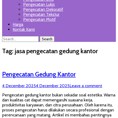
Pengecatan Lukis
Pengecatan Dekoratif
Pengecatan Tekstur
Pengecatan Motif
Harga
Kontak Kami
Search
Search
for:
Tag:
jasa pengecatan gedung kantor
Pengecatan Gedung Kantor
Posted
4 December 2025
4 December 2025
Leave a comment
on
Pengecatan gedung kantor bukan sekadar soal estetika. Warna
dan kualitas cat dapat memengaruhi suasana kerja,
produktivitas karyawan, dan citra perusahaan. Oleh karena itu,
proses pengecatan harus dilakukan secara profesional dengan
perencanaan yang matang. Artikel ini membahas pentingnya