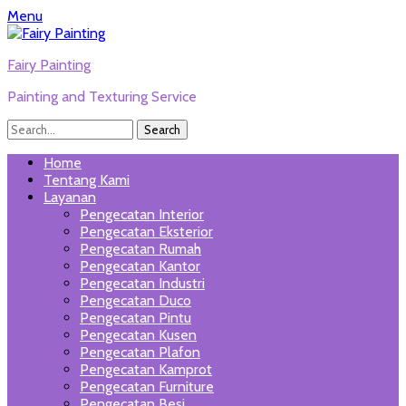
Menu
Fairy Painting
Painting and Texturing Service
Search
for:
Twitter
Email
WordPress
Website
Phone
Link
Primary
Skip
Home
to
Tentang Kami
Menu
content
Layanan
Pengecatan Interior
Pengecatan Eksterior
Pengecatan Rumah
Pengecatan Kantor
Pengecatan Industri
Pengecatan Duco
Pengecatan Pintu
Pengecatan Kusen
Pengecatan Plafon
Pengecatan Kamprot
Pengecatan Furniture
Pengecatan Besi