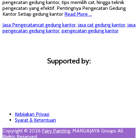
pengecatan gedung kantor, tips memilih cat, hingga teknik
pengecatan yang efektif. Pentingnya Pengecatan Gedung
Kantor Setiap gedung kantor
Read More …
Categories
Tags
Jasa Pengecatan
cat gedung kantor
,
jasa cat gedung kantor
,
jasa
pengecatan gedung kantor
,
pengecatan gedung kantor
Supported by:
Footer
Skip
Kebijakan Privasi
to
Syarat & Ketentuan
Menu
content
Copyright © 2026
Fairy Painting
. MARGAJAYA Groups All
Rights Reserved.