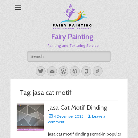
Fairy Painting
Painting and Texturing Service
Search
for:
Twitter
Email
WordPress
Website
Phone
Link
Tag:
jasa cat motif
Jasa Cat Motif Dinding
Posted
4 December 2025
Leave a
on
comment
Jasa cat motif dinding semakin populer