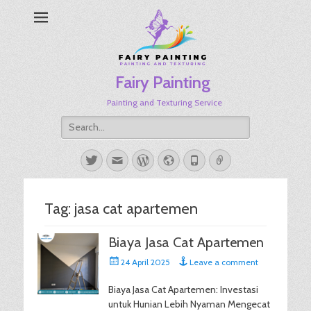
Fairy Painting
Painting and Texturing Service
Search
for:
Twitter
Email
WordPress
Website
Phone
Link
Tag:
jasa cat apartemen
Biaya Jasa Cat Apartemen
Posted
24 April 2025
Leave a comment
on
Biaya Jasa Cat Apartemen: Investasi
untuk Hunian Lebih Nyaman Mengecat