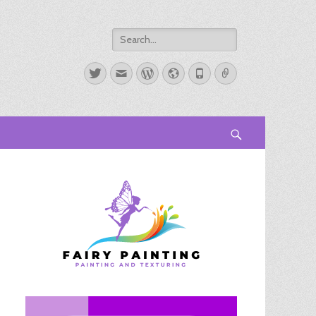
Search
for:
Twitter
Email
WordPress
Website
Phone
Link
Search