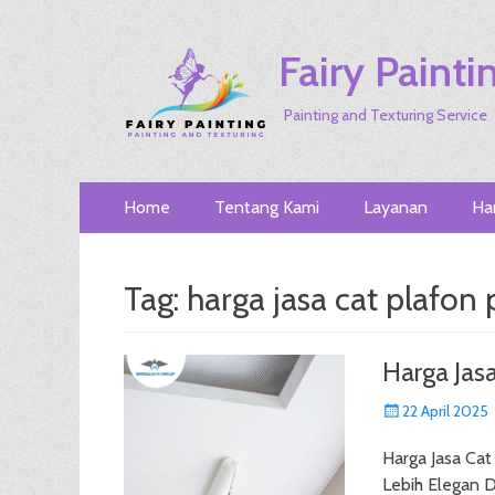
Fairy Painti
Painting and Texturing Service
Primary
Skip
Home
Tentang Kami
Layanan
Ha
to
Menu
content
Tag:
harga jasa cat plafon
Harga Jas
Posted
22 April 2025
on
Harga Jasa Cat
Lebih Elegan D