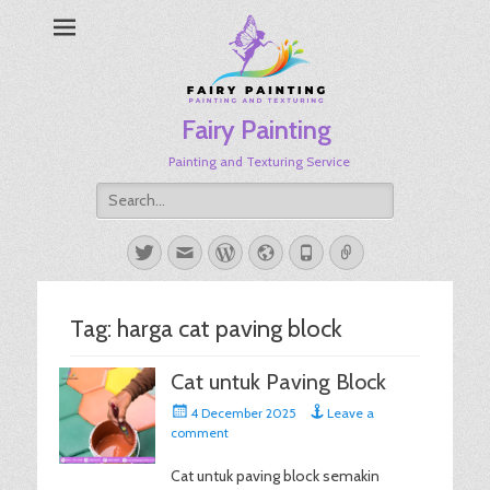
Fairy Painting
Painting and Texturing Service
Search
for:
Twitter
Email
WordPress
Website
Phone
Link
Tag:
harga cat paving block
Cat untuk Paving Block
Posted
4 December 2025
Leave a
on
comment
Cat untuk paving block semakin