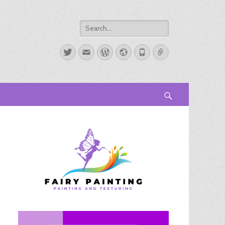
Search
for:
Twitter
Email
WordPress
Website
Phone
Link
Search