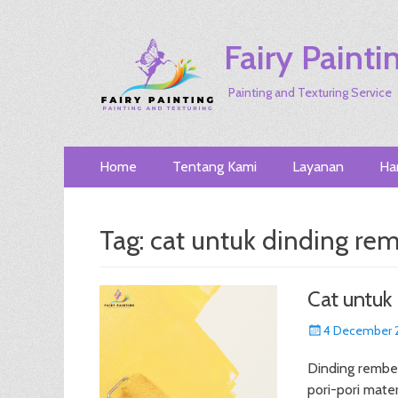
Fairy Painti
Painting and Texturing Service
Primary
Skip
Home
Tentang Kami
Layanan
Ha
to
Menu
content
Tag:
cat untuk dinding re
Cat untuk
Posted
4 December 
on
Dinding rembes
pori-pori mate