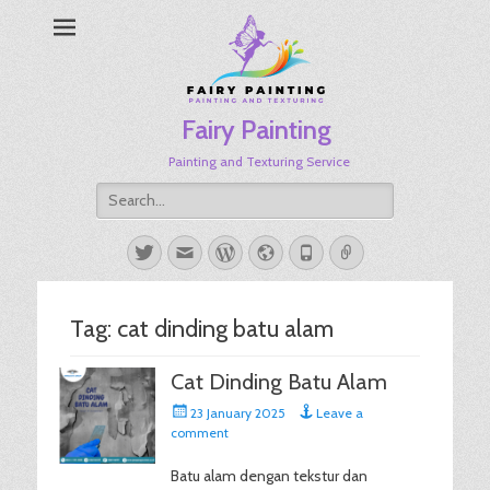
Fairy Painting
Painting and Texturing Service
Search
for:
Twitter
Email
WordPress
Website
Phone
Link
Tag:
cat dinding batu alam
Cat Dinding Batu Alam
Posted
23 January 2025
Leave a
on
comment
Batu alam dengan tekstur dan