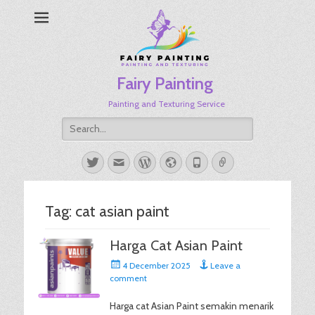
Fairy Painting
Painting and Texturing Service
Search
for:
Twitter
Email
WordPress
Website
Phone
Link
Tag:
cat asian paint
Harga Cat Asian Paint
Posted
4 December 2025
Leave a
on
comment
Harga cat Asian Paint semakin menarik